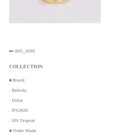
投
IMG_0085
稿
ナ
COLLECTION
ビ
ゲ
■ Brand
ー
シ
- Belinda
ョ
- Dolce
ン
- RYUKIN
- XIV Original
■ Order Made