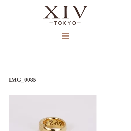
コ
ン
テ
ン
ツ
へ
ス
キ
ッ
プ
IMG_0085