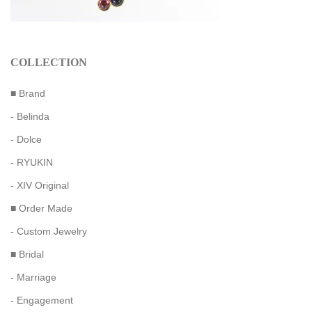
COLLECTION
■ Brand
- Belinda
- Dolce
- RYUKIN
- XIV Original
■ Order Made
- Custom Jewelry
■ Bridal
- Marriage
- Engagement