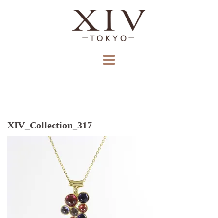
コ
ン
テ
ン
ツ
へ
ス
キ
ッ
プ
XIV_Collection_317